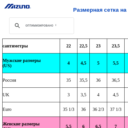
Размерная сетка на
сантиметры
22
22,5
23
23,5
Мужские размеры
4
4,5
5
5,5
(US)
Россия
35
35,5
36
36,5
UK
3
3,5
4
4,5
Euro
35 1/3
36
36 2/3
37 1/3
Женские размеры
5,5
6
6,5
7