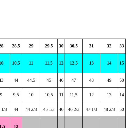
28
28,5
29
29,5
30
30,5
31
32
33
10
10,5
11
11,5
12
12,5
13
14
15
43
44
44,5
45
46
47
48
49
50
9
9,5
10
10,5
11
11,5
12
13
14
 1/3
44
44 2/3
45 1/3
46
46 2/3
47 1/3
48 2/3
50
1,5
12