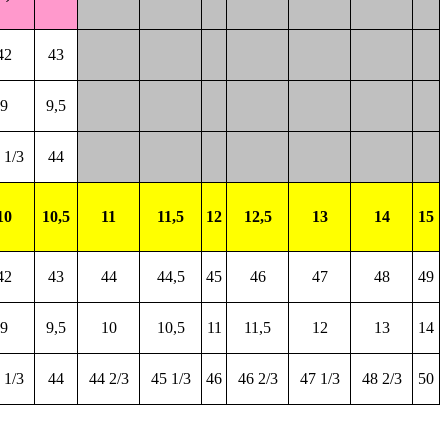
42
43
9
9,5
 1/3
44
10
10,5
11
11,5
12
12,5
13
14
15
42
43
44
44,5
45
46
47
48
49
9
9,5
10
10,5
11
11,5
12
13
14
 1/3
44
44 2/3
45 1/3
46
46 2/3
47 1/3
48 2/3
50