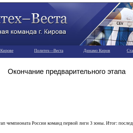
 Кирове
Политех—Веста
Динамо Киров
Ста
Окончание предварительного этапа
ап чемпионата России команд первой лиги 3 зоны. Итог: послед