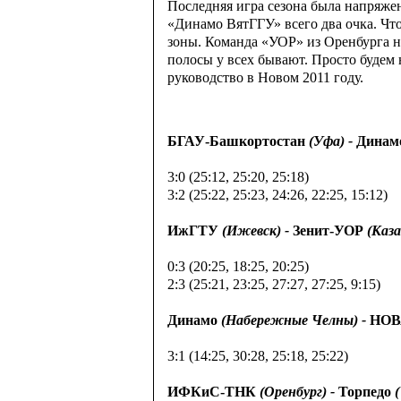
Последняя игра сезона была напряжен
«Динамо ВятГГУ» всего два очка. Что
зоны. Команда «УОР» из Оренбурга на
полосы у всех бывают. Просто будем
руководство в Новом 2011 году.
БГАУ-Башкортостан
(Уфа) -
Динам
3:0 (25:12, 25:20, 25:18)
3:2 (25:22, 25:23, 24:26, 22:25, 15:12)
ИжГТУ
(Ижевск) -
Зенит-УОР
(Каза
0:3 (20:25, 18:25, 20:25)
2:3 (25:21, 23:25, 27:27, 27:25, 9:15)
Динамо
(Набережные Челны) -
НОВ
3:1 (14:25, 30:28, 25:18, 25:22)
ИФКиС-ТНК
(Оренбург) -
Торпедо